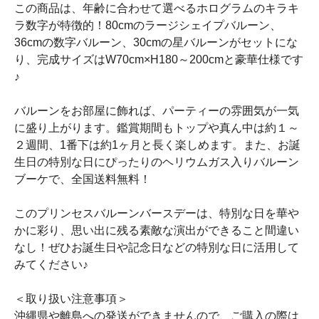
この商品は、年齢に合わせて選べるホログラムのキラキ
ラ数字が特徴的！80cmのラージシェイプバルーン、
36cmの数字バルーン、30cmの星バルーンがセットにな
り、完成サイズはW70cm×H180～200cmと豪華仕様です
♪
バルーンをお部屋に飾れば、パーティーの雰囲気が一気
に盛り上がります。鑑賞期間もトップや真ん中は約１～
２週間、1番下は約1ヶ月と長く楽しめます。また、お誕
生日の特別な日にぴったりのヘリウムガス入りバルーン
ブーケで、全国送料無料！
このプリンセスバルーンバースデーは、特別な日を華や
かに彩り、思い出に残る素敵な演出ができること間違い
なし！ぜひお誕生日や記念日などの特別な日に活用して
みてください♪
＜取り扱い注意事項＞
沖縄県や離島への発送ができませんので、ご購入の際は