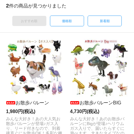
2
件の商品が見つかりました
おすすめ順
価格順
新着順
お散歩バルーン
お散歩バルーンBIG
1,980円(税込)
4,730円(税込)
みんな大好き！あの大人気お
みんな大好き！あのお散歩バ
散歩バルーンが登場♪ガス入
ルーンにBigが登場♪ヘリウム
り、リード付きなので、到着
ガス入りで、届いたらすぐに
後直ぐにお散歩OK！多彩な種
遊べます。大きなタイプなの