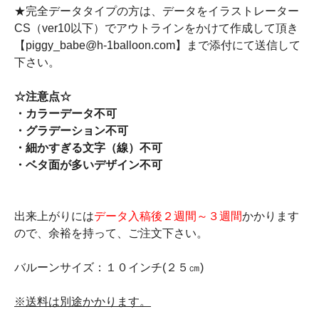
★完全データタイプの方は、データをイラストレーター
CS（ver10以下）でアウトラインをかけて作成して頂き
【piggy_babe@h-1balloon.com】まで添付にて送信して
下さい。
☆注意点☆
・カラーデータ不可
・グラデーション不可
・細かすぎる文字（線）不可
・ベタ面が多いデザイン不可
出来上がりには
データ入稿後２週間～３週間
かかります
ので、余裕を持って、ご注文下さい。
バルーンサイズ：１０インチ(２５㎝)
※送料は別途かかります。