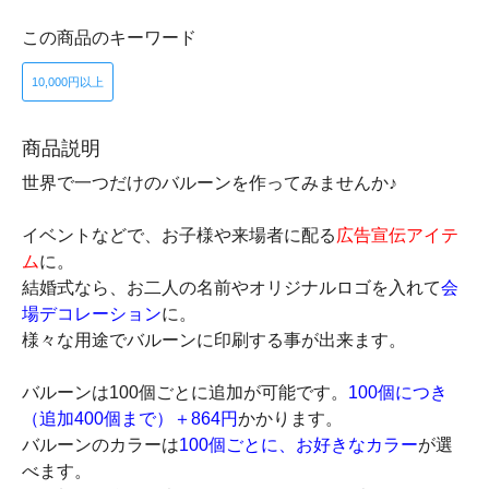
この商品のキーワード
10,000円以上
商品説明
世界で一つだけのバルーンを作ってみませんか♪
イベントなどで、お子様や来場者に配る
広告宣伝アイテ
ム
に。
結婚式なら、お二人の名前やオリジナルロゴを入れて
会
場デコレーション
に。
様々な用途でバルーンに印刷する事が出来ます。
バルーンは100個ごとに追加が可能です。
100個につき
（追加400個まで）＋864円
かかります。
バルーンのカラーは
100個ごとに、お好きなカラー
が選
べます。