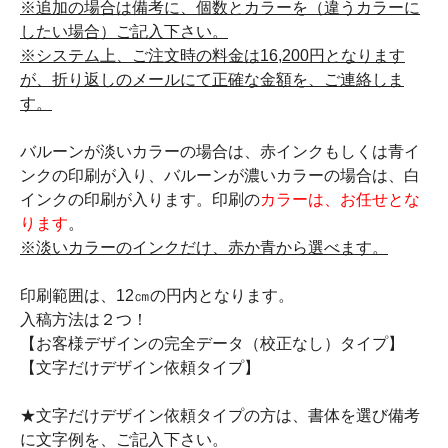
※追加の場合は備考に、個数とカラーを（違うカラーに
したい場合）ご記入下さい。
※システム上、ご注文時の料金は16,200円となります
が、折り返しのメールにて正確な金額を、ご連絡しま
す。
バルーンが淡いカラーの場合は、赤インクもしくは青イ
ンクの印刷が入り、バルーンが濃いカラーの場合は、白
インクの印刷が入ります。印刷の
カラーは、お任せとな
ります
。
※淡いカラーのインクだけ、赤か青から選べます。
印刷範囲は、12㎝の円内となります。
入稿方法は２つ！
【お客様デザインの完全データ（校正なし）タイプ】
【文字だけデザイン依頼タイプ】
★文字だけデザイン依頼タイプの方は、書体を選び備考
に文字例を、ご記入下さい。