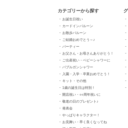
カテゴリーから探す
お誕生日祝い
カードインバルーン
お散歩バルーン
ご結婚おめでとう～♪
パーティー
お父さん・お母さんありがとう！
ご出産祝い・ベビーシャワーに
バブルガンシャワー
入園・入学・卒業おめでとう！
キット・その他
1歳の誕生日は特別！
開店祝い・○○周年祝いに
敬老の日のプレゼント♪
発表会
やっぱりキャラクター！
お見舞い・早く良くなってね